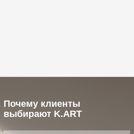
Сдаём объекты в согласованные даты,
а стоимость, указанная в договоре,
не изменится.
Гарантия 5 лет
На все виды работ.
Персональный подход
Каждый проект разрабатывается
индивидуально.
Профессиональная команда
В штате мастера, дизайнеры,
инженеры с большим опытом.