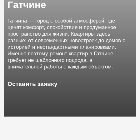
пространство для жизни. Квартиры здесь
разные: от современных новостроек до домов с
историей и нестандартными планировками.
Именно поэтому ремонт квартир в Гатчине
требует не шаблонного подхода, а
внимательной работы с каждым объектом.
Оставить заявку
Мы
помогаем
превратить
жильё
в
место,
куда
хочется
возвращаться,
независимо
от
метража
и
состояния
квартиры.
Ремонт
часто
откладывают
«на
потом»,
опасаясь
сложностей
и