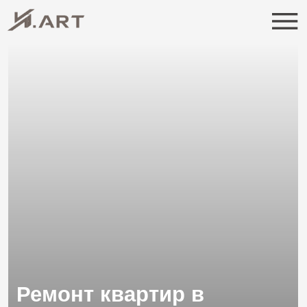
Ремонт квартир в
Гатчине
Гатчина — город с особой атмосферой, где
ценят комфорт, спокойствие и продуманное