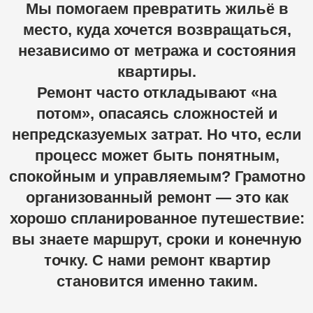
непредсказуемых
затрат.
Но
что,
если
процесс
может
быть
понятным,
спокойным
и
управляемым?
Грамотно
организованный
ремонт
—
это
как
хорошо
спланированное
путешествие:
вы
знаете
маршрут,
сроки
и
конечную
точку.
С
нами
ремонт
квартир
становится
именно
таким.
Как работают мастера по
ремонту квартир в
Гатчине
Мы начинаем с диалога. Важно понять, как вы
живёте, что вам удобно, а что давно хотелось
изменить. Для кого-то это функциональная
кухня, для кого-то — тишина и уют в спальне, а