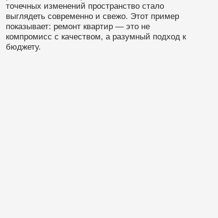
Почему нам доверяют
ремонт квартир в Гатчине
Мы работаем как с новостройками, так и со
вторичным жильём, заранее оценивая состояние
коммуникаций и конструкций. Это позволяет
избежать неприятных сюрпризов в процессе. Смета
формируется до начала работ, этапы прозрачны, а
клиент всегда понимает, за что платит.
Мы не навязываем лишнего и не усложняем там, где
можно сделать проще. Именно поэтому ремонт