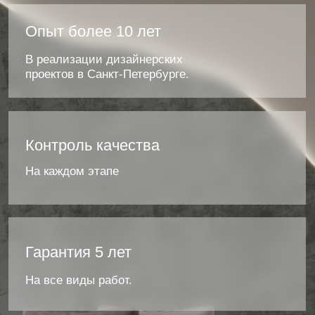
Этапы дизайнерского
ремонта
Консультация
и
выезд
на
объект
Обсуждаем
идеи,
стилистику
и
пожелания.
Дизайн-проект
Создаём
планировку,
визуализации,
подбираем
материалы.