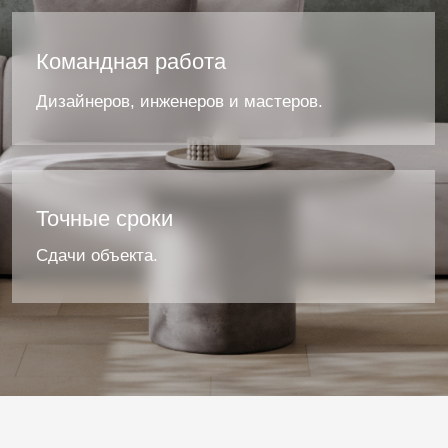
Смета
и
договор
Фиксируем
стоимость
и
сроки.
Демонтаж
и
подготовка
Убираем
старые
покрытия
и
перегородки.
Черновой
этап
Создаём
прочную
и
ровную
основу
для
отделки.
Чистовая
отделка
Реализуем
проект
с
точностью
до
деталей.
Обстановка
и
декор