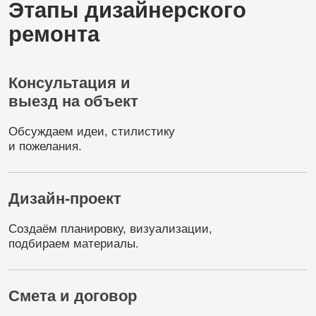
Расставляем
мебель,
аксессуары,
текстиль.
Сдача
проекта
Финальная
уборка
и
передача
готового
жилья
клиенту.
Как заказать
дизайнерский ремонт
Чтобы заказать дизайнерский ремонт в
компании K.ART, достаточно оставить заявку на
сайте или связаться с нами по телефону. Мы
предложим удобное время для встречи, обсудим
все детали и подготовим уникальное
предложение.