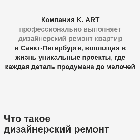
каждая
деталь
продумана
до
мелочей
Что такое
дизайнерский ремонт
В отличие от стандартного обновления жилья,
дизайнерский ремонт квартир — это комплекс работ,
выполняемых строго по индивидуальному дизайн-
проекту. В нём учтены планировка, освещение,
цветовые решения, подбор материалов, мебели и
декора.
Такой формат ремонта избавляет вас от
случайных решений и гарантирует, что
результат будет соответствовать ожиданиям
на 100%.