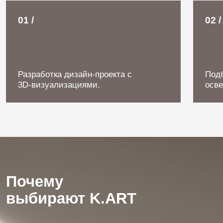
На каждом этапе
Гарантия 5 лет
На все виды работ.
Командная работа
Дизайнеров, инженеров и мастеров.
Точные сроки
Сдачи объекта.