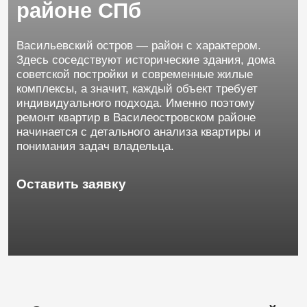
советской постройки и современные жилые
комплексы, а значит, каждый объект требует
индивидуального подхода. Именно поэтому
ремонт квартир в Василеостровском районе
начинается с детального анализа квартиры и
понимания задач владельца.
Оставить заявку
С
чего
начинается
качественный
ремонт?
С
вопросов.
Нужно
ли
менять
планировку?
Требуется
ли
замена
коммуникаций?
Или
достаточно
освежить
отделку
и
добавить
современный
стиль?
Ответы
помогают
выстроить
правильную