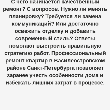
стратегию
работ.
Профессиональный
ремонт
квартир
в
Василеостровском
районе
Санкт-Петербурга
позволяет
заранее
учесть
особенности
дома
и
избежать
лишних
затрат
в
процессе.
Индивидуальный подход
к каждой квартире
Жилой фонд района разнообразен, и
универсальных решений здесь не существует. В
старых домах часто требуется аккуратная
работа с перекрытиями и инженерными
системами, в новостройках — грамотная
подготовка поверхностей и продуманная
разводка электрики. Мы подбираем решения,
исходя из состояния квартиры, пожеланий