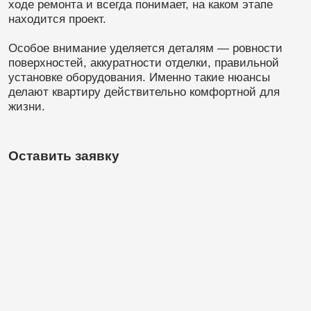
Почему клиенты
выбирают K.ART
Опыт более 10 лет
В ремонте премиального жилья
в Санкт-Петербурге.