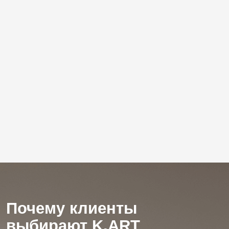
Точные сроки и
фиксированная смета
Сдаём объекты в согласованные даты,
а стоимость, указанная в договоре,
не изменится.
Гарантия 5 лет
На все виды работ.
Персональный подход
Каждый проект разрабатывается
индивидуально.
Профессиональная команда