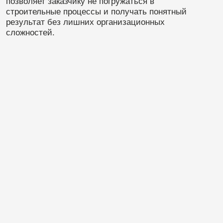
Ремонт в
Василеостровском
районе без лишнего
стресса
Можно ли провести ремонт спокойно, особенно в
плотной городской застройке? Да, если все
процессы заранее продуманы. Мы берём на себя
закупку материалов, организацию работ и контроль
сроков. Клиент получает регулярную информацию о
ходе ремонта и всегда понимает, на каком этапе