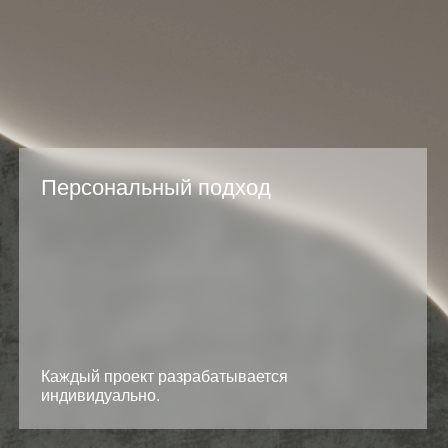
аждый проект разрабатывается
ндивидуально.
очные сроки и
Профес
иксированная смета
даём объекты в согласованные даты,
В штате м
 стоимость, указанная в договоре, не изменится.
инженеры 