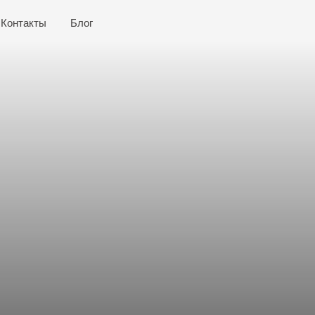
+7(92
ты
Блог
оргском районе