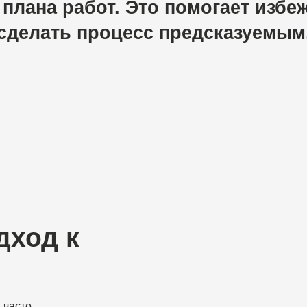
д к
остей,
ланий
айоне