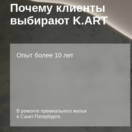
В ремонте премиального жилья
К
в Санкт-Петербурге.
и
Т
ф
С
а
Гарантия 5 лет