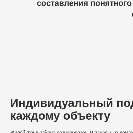
Индивидуальный подхо
каждому объекту
Жилой фонд района разнообразен. В панельных домах часто
требуется улучшение звукоизоляции и выравнивание поверхн
в кирпичных зданиях — обновление инженерных систем, а в
новостройках — грамотная подготовка к чистовой отделке. Мы
подбираем решения с учётом особенностей квартиры и поже
заказчика, чтобы результат был не только эстетичным, но и
практичным. Именно поэтому ремонт квартир в Выборгском р
выполняется поэтапно, с обязательным контролем качества.