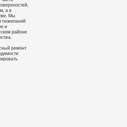
емонт
ти
ь
Ремонт без лишн