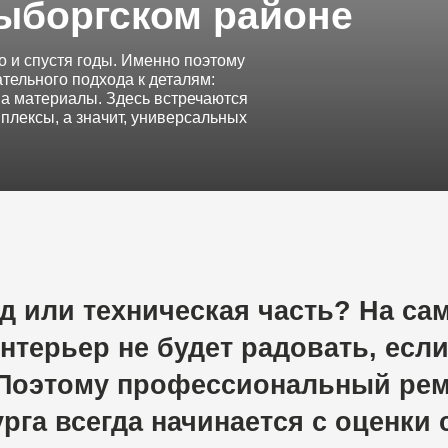
устя годы. Именно поэтому
о подхода к деталям:
риалы. Здесь встречаются
 а значит, универсальных
ли
техническая
часть?
На
самом
дел
рьер
не
будет
радовать,
если
скрыт
тому
профессиональный
ремонт
ква
всегда
начинается
с
оценки
состоян
на
работ.
Это
помогает
избежать
ли
лать
процесс
предсказуемым.