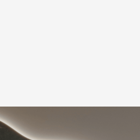
Почему клиенты
выбирают K.ART
Опыт более 10 лет
П