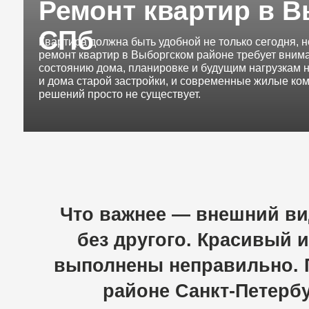
СПб
Квартира должна быть удобной не только сегодня, но и сп
ремонт квартир в Выборгском районе требует внимательног
состоянию дома, планировке и будущим нагрузкам на мате
и дома старой застройки, и современные жилые комплексы,
решений просто не существует.
Что
важнее
—
внешний
вид
и
без
другого.
Красивый
инте
выполнены
неправильно.
Поэ
районе
Санкт-Петербурга
составления
понятного
пла
сде