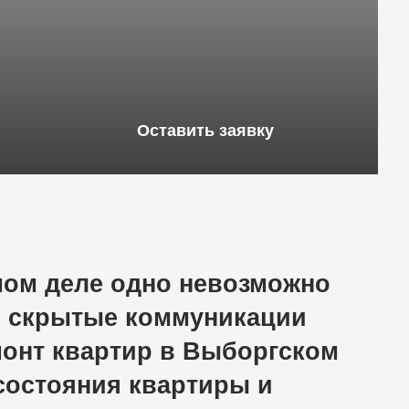
Оставить заявку
е
одно
невозможно
ые
коммуникации
ртир
в
Выборгском
ия
квартиры
и
шних
расходов
и