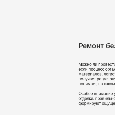
Можно ли провести ремонт спокой
если процесс организован прави
материалов, логистику и контрол
получает регулярную информацию
понимает, на каком этапе находит
Особое внимание уделяется дета
отделки, правильной установке 
формируют ощущение качественн
Оставить заявку